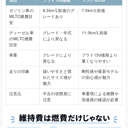
項目
プラド150後期
ランクル250
ガソリン車の
8.3km/L前後のグ
7.5km/L前後
WLTC燃費目
レードあり
安
ディーゼル車
グレード・年式
11.0km/L前後
のWLTC燃費
により異なる
目安
車重
グレードにより
プラド150後期より
異なる
重くなりやすい
走りの印象
扱いやすさと慣
剛性感や最新モデル
れたサイズ感が
の安心感が魅力
魅力
注意点
中古の状態差に
車重増による燃費や
注意
加速感の確認が必要