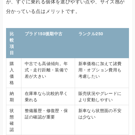
が、すぐに乗れる個体を選びやすい点や、サイズ感が
分かっている点はメリットです。
比
プラド150後期中古
ランクル250
較
項
目
購
中古でも高値傾向。年
新車価格に加えて諸費
入
式・走行距離・装備で
用・オプション費用も
価
差が大きい
考慮したい
格
納
在庫車なら比較的早く
販売状況やグレードに
期
乗れる
より変動しやすい
状
整備履歴・修復歴・保
新車なら状態面の不安
態
証の確認が重要
は少ない
確
認