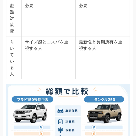
盗
必要
必要
難
対
策
費
向
サイズ感とコスパを重
最新性と長期所有を重
い
視する人
視する人
て
い
る
人