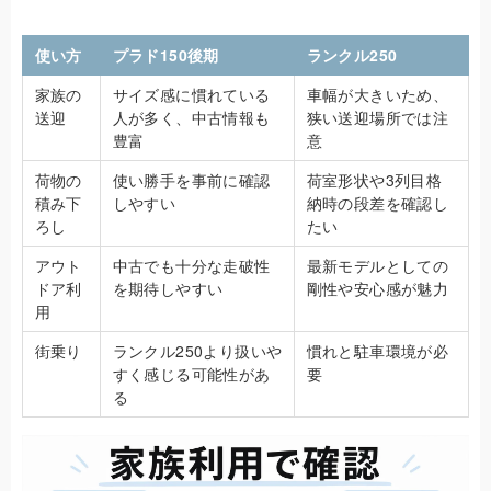
使い方
プラド150後期
ランクル250
家族の
サイズ感に慣れている
車幅が大きいため、
送迎
人が多く、中古情報も
狭い送迎場所では注
豊富
意
荷物の
使い勝手を事前に確認
荷室形状や3列目格
積み下
しやすい
納時の段差を確認し
ろし
たい
アウト
中古でも十分な走破性
最新モデルとしての
ドア利
を期待しやすい
剛性や安心感が魅力
用
街乗り
ランクル250より扱いや
慣れと駐車環境が必
すく感じる可能性があ
要
る