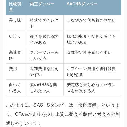
比較項
純正ダンパー
SACHSダンパー
目
乗り味
軽快でダイレク
しなやかで落ち着きやすい
ト
街乗り
硬さを感じる場
揺れの収まりが良く感じる
合がある
場合がある
高速道
スポーツカーら
直進安定性を感じやすい
路
しい反応
費用
追加費用を抑え
オプション費用や後付け費
やすい
用が必要
向いて
素のGR86を楽
安定感と乗り心地のバラン
いる人
しみたい人
スを重視する人
このように、SACHSダンパーは「快適装備」というよ
り、GR86の走りを少し上質に整える装備と考えると判
断しやすいです。