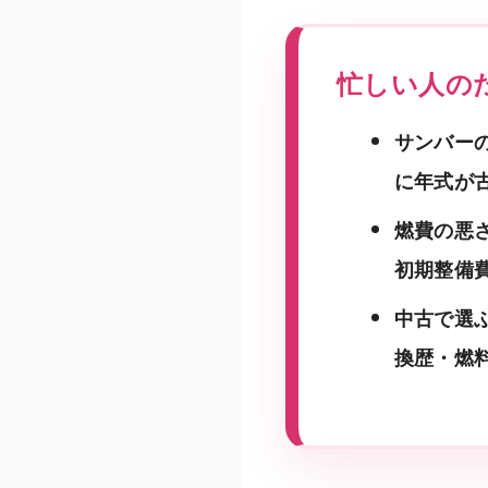
忙しい人の
サンバーの
に年式が
燃費の悪
初期整備
中古で選
換歴・燃