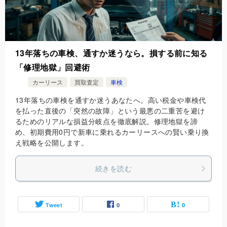
13年落ちの車検、通すか迷うなら。損する前に知る
「修理地獄」回避術
カーリース
買取査定
車検
13年落ちの車検を通すか迷うあなたへ。高い税金や車検代
を払った直後の「突然の故障」という最悪の二重苦を避け
るためのリアルな損益分岐点を徹底解説。修理地獄を諦
め、初期費用0円で新車に乗れるカーリースへの賢い乗り換
え戦略を公開します。
続きを読む
Tweet
0
0