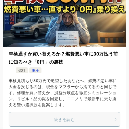
車検通すか買い替えるか？燃費悪い車に30万払う前
に知るべき「0円」の裏技
燃料
車検
車検見積もり30万円で絶望したあなたへ。燃費の悪い車に
大金を投じるのは、現金をマフラーから捨てるのと同じで
す。修理か買い替えか、損益分岐点を徹底シミュレーショ
ン。リビルト品の罠を回避し、ニコノリで最新車に乗り換
える賢い選択肢を提案します。
続きを読む