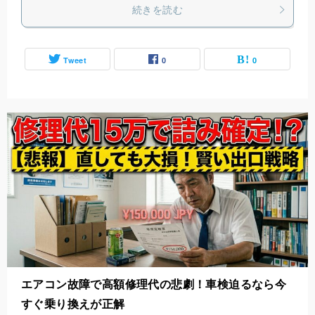
続きを読む
Tweet
0
0
エアコン故障で高額修理代の悲劇！車検迫るなら今
すぐ乗り換えが正解