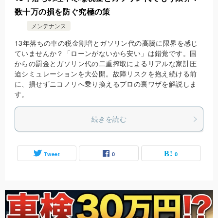
数十万の損を防ぐ究極の策
メンテナンス
13年落ちの車の税金割増とガソリン代の高騰に限界を感じ
ていませんか？「ローンがないから安い」は錯覚です。国
からの罰金とガソリン代の二重搾取によるリアルな家計圧
迫シミュレーションを大公開。故障リスクを抱え続ける前
に、損せずニコノリへ乗り換えるプロの裏ワザを解説しま
す。
続きを読む
Tweet
0
0