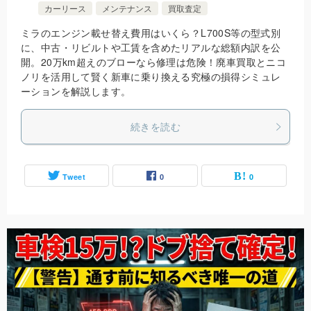
カーリース
メンテナンス
買取査定
ミラのエンジン載せ替え費用はいくら？L700S等の型式別
に、中古・リビルトや工賃を含めたリアルな総額内訳を公
開。20万km超えのブローなら修理は危険！廃車買取とニコ
ノリを活用して賢く新車に乗り換える究極の損得シミュレ
ーションを解説します。
続きを読む
Tweet
0
0