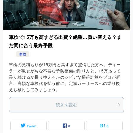
車検で15万も高すぎる出費？絶望…買い替える？ま
だ間に合う最終手段
車検
車検の見積もりが15万円と高すぎて驚愕した方へ。ディー
ラーが載せがちな不要な予防整備の削り方と、15万払って
乗り続けるか乗り換えるかのシビアな損得計算をプロが断
言。高額な車検代を払う前に、定額カーリースへの乗り換
えも検討してみましょう。
続きを読む
Tweet
0
0