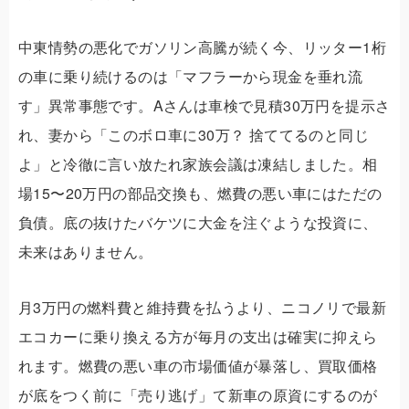
中東情勢の悪化でガソリン高騰が続く今、リッター1桁
の車に乗り続けるのは
「マフラーから現金を垂れ流
す」
異常事態です。Aさんは車検で見積30万円を提示さ
れ、妻から「このボロ車に30万？ 捨ててるのと同じ
よ」と冷徹に言い放たれ家族会議は凍結しました。相
場15〜20万円の部品交換も、燃費の悪い車にはただの
負債。底の抜けたバケツに大金を注ぐような投資に、
未来はありません。
月3万円の燃料費と維持費を払うより、ニコノリで最新
エコカーに乗り換える方が毎月の支出は確実に抑えら
れます。燃費の悪い車の市場価値が暴落し、買取価格
が底をつく前に「売り逃げ」て新車の原資にするのが