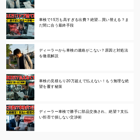
車検で15万も高すぎる出費？絶望…買い替える？ま
だ間に合う最終手段
ディーラーから車検の連絡がこない？原因と対処法
を徹底解説
車検の見積もり20万超えで払えない！もう無理な絶
望を覆す秘策
ディーラー車検で勝手に部品交換され、絶望？支払
い拒否で損しない交渉術