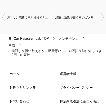
投
ガソリン高騰で車が維持できない？修理に30万払うなら新車へ乗り換えるべき理由
絶望…通勤で使う車のガソリン代が赤字？高額修理と維持費の地獄を回避する究極の裏技
稿
ナ
ビ
Car Research Lab
TOP
メンテナンス
車検
ゲ
車検通すか買い替えるか？燃費悪い車に30万払う前に知るべき
ー
「0円」の裏技
シ
ョ
ホーム
運営者情報
ン
お役立ちリンク集
プライバシーポリシー
お問い合わせ
特定商取引法に基づく表記