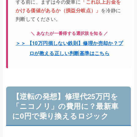
する前に、まずは今の愛車に
「これ以上お金を
かける価値があるか（損益分岐点）」
を冷静に
判断してください。
＼ あなたが一番得する選択肢を知る ／
＞＞ 【10万円損しない鉄則】修理か売却か？プ
ロが教える正しい判断基準はこちら
【逆転の発想】修理代25万円を
「ニコノリ」の費用に？最新車
に0円で乗り換えるロジック