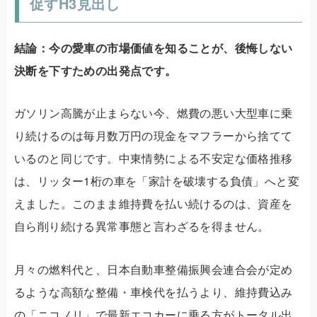
促すH3見出し
結論：今の愛車の市場価値を知ることが、後悔しない
決断を下すための出発点です。
ガソリン高騰が止まらない今、燃費の悪い大型車に乗
り続けるのは
毎月数万円の現金をマフラーから捨てて
いる
のと同じです。中東情勢による不安定な価格推移
は、リッター1桁の車を「家計を破壊する負債」へと変
えました。このまま維持費を払い続けるのは、資産を
自ら削り続ける異常事態と言わざるを得ません。
月々の燃料代と、日本自動車整備振興会連合会が定め
るような高額な整備・車検代を払うより、維持費込み
の「ニコノリ」で最新エコカーに乗る方がトータル出