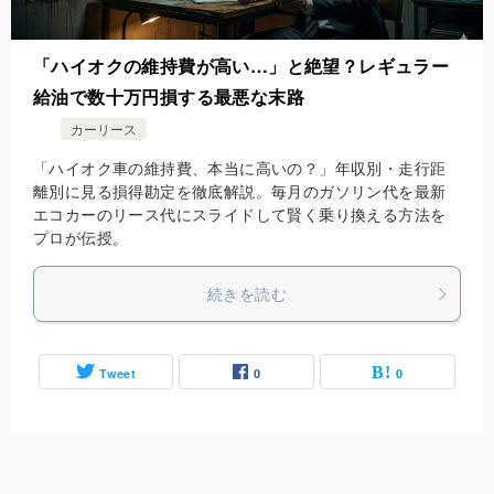
「ハイオクの維持費が高い…」と絶望？レギュラー
給油で数十万円損する最悪な末路
カーリース
「ハイオク車の維持費、本当に高いの？」年収別・走行距
離別に見る損得勘定を徹底解説。毎月のガソリン代を最新
エコカーのリース代にスライドして賢く乗り換える方法を
プロが伝授。
続きを読む
Tweet
0
0