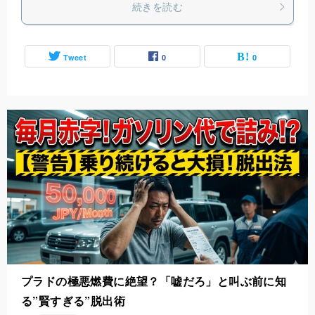
続きを読む
Tweet
0
0
プラドの極悪燃費に絶望？「嘘だろ」と叫ぶ前に知
る”賢すぎる”脱出術